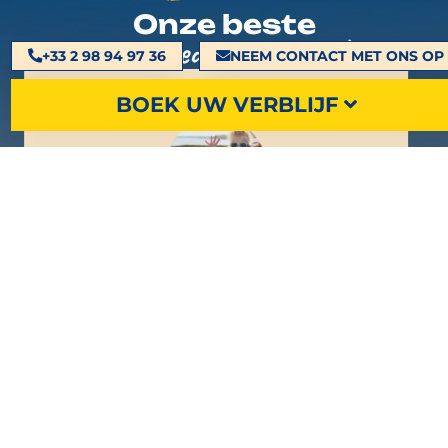
Onze beste
beïnvloeders zijn jullie!
+33 2 98 94 97 36
NEEM CONTACT MET ONS OP
BOEK UW VERBLIJF
Heel goed! Vrij grote,
functionele en schone
stacaravan (vaatwasser,
magnetron, kookplaten,
ZOEK OP
serviesgoed, dekens). Een
camping met veel leuke
activiteiten en op slechts 3