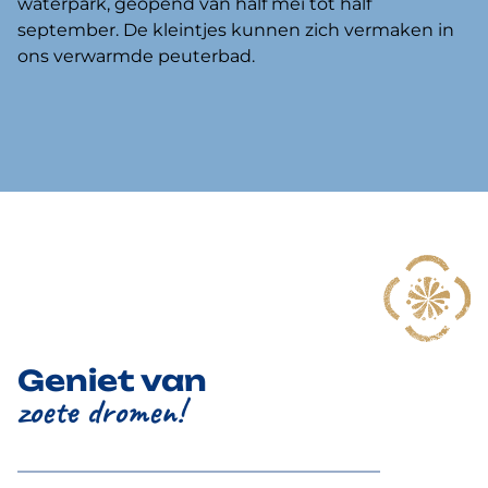
waterpark, geopend van half mei tot half
september. De kleintjes kunnen zich vermaken in
ons verwarmde peuterbad.
Geniet van
zoete dromen!