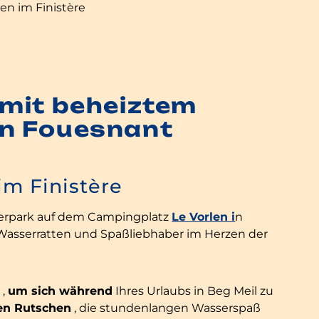
en im Finistère
mit beheiztem
n Fouesnant
im Finistère
serpark auf dem Campingplatz
Le Vorlen i
n
r Wasserratten und Spaßliebhaber im Herzen der
 ,
um sich während
Ihres Urlaubs in Beg Meil zu
len Rutschen
, die stundenlangen Wasserspaß