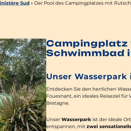
nistère Sud
»
Der Pool des Campingplatzes mit Rutsch
Campingplatz 
Schwimmbad i
Unser Wasserpark
Entdecken Sie den herrlichen Was
Fouesnant, ein ideales Reiseziel fü
Bretagne.
Unser
Wasserpark
ist der ideale Ort
entspannen, mit
zwei sensationel